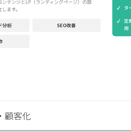
ンテンツとLP（ランディングページ）の設
タ
立します。
定
ド分析
SEO改善
用
作
・顧客化