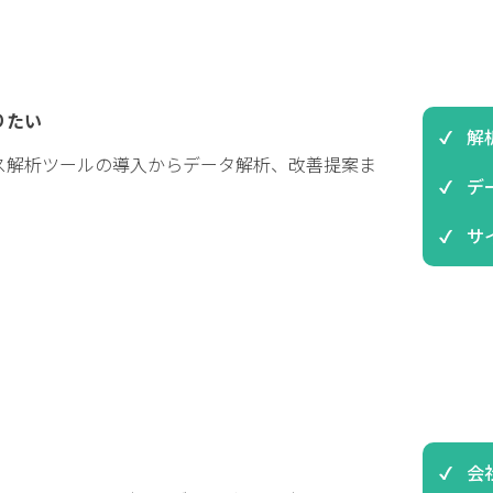
りたい
解
ス解析ツールの導入からデータ解析、改善提案ま
デ
サ
会