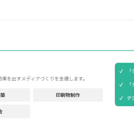
「
効果を出すメディアづくりを支援します。
「
構築
印刷物制作
デ
会