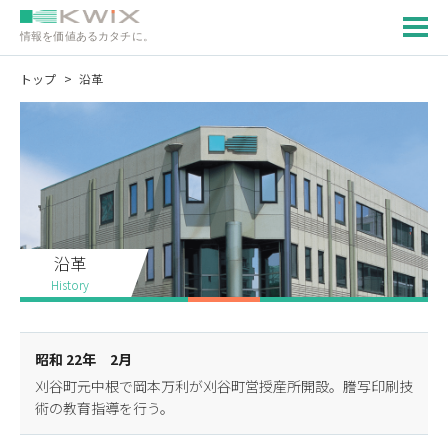
情報を価値あるカタチに。
トップ
沿革
沿革
History
昭和 22年 2月
刈谷町元中根で岡本万利が刈谷町営授産所開設。謄写印刷技
術の教育指導を行う。