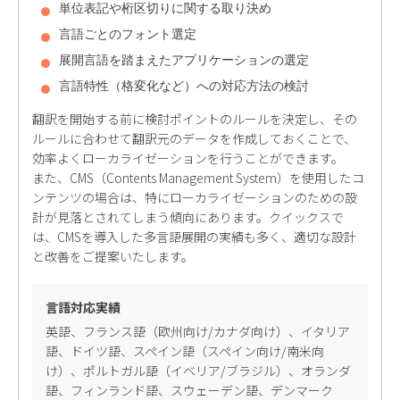
単位表記や桁区切りに関する取り決め
言語ごとのフォント選定
展開言語を踏まえたアプリケーションの選定
言語特性（格変化など）への対応方法の検討
翻訳を開始する前に検討ポイントのルールを決定し、その
ルールに合わせて翻訳元のデータを作成しておくことで、
効率よくローカライゼーションを行うことができます。
また、CMS（Contents Management System）を使用したコ
ンテンツの場合は、特にローカライゼーションのための設
計が見落とされてしまう傾向にあります。クイックスで
は、CMSを導入した多言語展開の実績も多く、適切な設計
と改善をご提案いたします。
言語対応実績
英語、フランス語（欧州向け/カナダ向け）、イタリア
語、ドイツ語、スペイン語（スペイン向け/南米向
け）、ポルトガル語（イベリア/ブラジル）、オランダ
語、フィンランド語、スウェーデン語、デンマーク