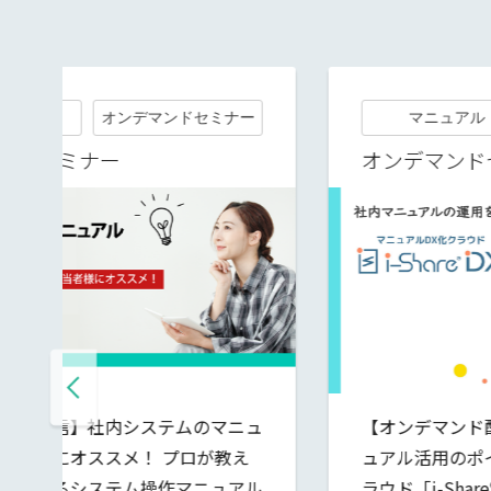
ー
マニュアル
オンデマンドセミナー
オンデマンドセミナー
ュ
【オンデマンド配信】10分でわかる！マニ
ュアル活用のポイントとマニュアルDX化ク
ル
ラウド「i-Share®DX」の概要