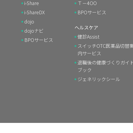
i-Share
Ｔ－4OO
i-ShareDX
BPOサービス
dojo
ヘルスケア
dojoナビ
健診Assist
BPOサービス
スイッチOTC医薬品切替
内サービス
退職後の健康づくりガイ
ブック
ジェネリックシール