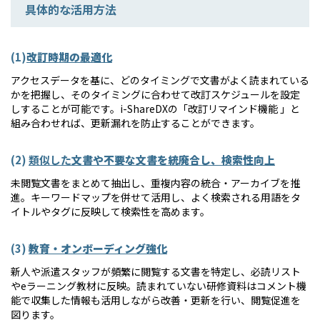
具体的な活用方法
(1)
改訂時期の最適化
アクセスデータを基に、どのタイミングで文書がよく読まれている
かを把握し、そのタイミングに合わせて改訂スケジュールを設定
しすることが可能です。i-ShareDXの「改訂リマインド機能 」と
組み合わせれば、更新漏れを防止することができます。
(2)
類似した
文書や不要な文書を統廃合し、検索性向上
未閲覧文書をまとめて抽出し、重複内容の統合・アーカイブを推
進。キーワードマップを併せて活用し、よく検索される用語をタ
イトルやタグに反映して検索性を高めます。
(3)
教育・オンボーディング強化
新人や派遣スタッフが頻繁に閲覧する文書を特定し、必読リスト
やeラーニング教材に反映。読まれていない研修資料はコメント機
能で収集した情報も活用しながら改善・更新を行い、閲覧促進を
図ります。