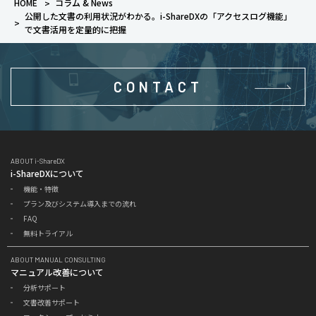
HOME
コラム & News
公開した文書の利用状況がわかる。i-ShareDXの「アクセスログ機能」
で文書活用を定量的に把握
CONTACT
ABOUT i-ShareDX
i-ShareDXについて
機能・特徴
プラン及びシステム導入までの流れ
FAQ
無料トライアル
ABOUT MANUAL CONSULTING
マニュアル改善について
分析サポート
文書改善サポート